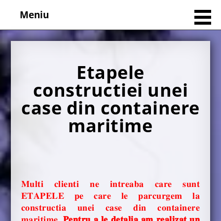
Meniu
Etapele
constructiei unei
case din containere
maritime
𝐌𝐮𝐥𝐭𝐢 𝐜𝐥𝐢𝐞𝐧𝐭𝐢 𝐧𝐞 𝐢𝐧𝐭𝐫𝐞𝐚𝐛𝐚 𝐜𝐚𝐫𝐞 𝐬𝐮𝐧𝐭
𝐄𝐓𝐀𝐏𝐄𝐋𝐄 𝐩𝐞 𝐜𝐚𝐫𝐞 𝐥𝐞 𝐩𝐚𝐫𝐜𝐮𝐫𝐠𝐞𝐦 𝐥𝐚
𝐜𝐨𝐧𝐬𝐭𝐫𝐮𝐜𝐭𝐢𝐚 𝐮𝐧𝐞𝐢 𝐜𝐚𝐬𝐞 𝐝𝐢𝐧 𝐜𝐨𝐧𝐭𝐚𝐢𝐧𝐞𝐫𝐞
𝐦𝐚𝐫𝐢𝐭𝐢𝐦𝐞.
𝐏𝐞𝐧𝐭𝐫𝐮 𝐚 𝐥𝐞 𝐝𝐞𝐭𝐚𝐥𝐢𝐚 𝐚𝐦 𝐫𝐞𝐚𝐥𝐢𝐳𝐚𝐭 𝐮𝐧